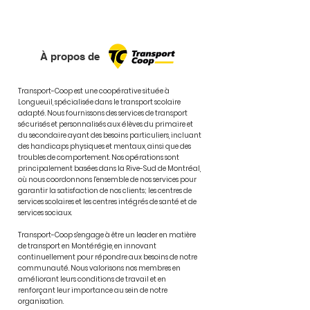
À propos de
Transport-Coop est une coopérative située à
Longueuil, spécialisée dans le transport scolaire
adapté. Nous fournissons des services de transport
sécurisés et personnalisés aux élèves du primaire et
du secondaire ayant des besoins particuliers, incluant
des handicaps physiques et mentaux, ainsi que des
troubles de comportement. Nos opérations sont
principalement basées dans la Rive-Sud de Montréal,
où nous coordonnons l'ensemble de nos services pour
garantir la satisfaction de nos clients; les centres de
services scolaires et les centres intégrés de santé et de
services sociaux.
Transport-Coop s'engage à être un leader en matière
de transport en Montérégie, en innovant
continuellement pour répondre aux besoins de notre
communauté. Nous valorisons nos membres en
améliorant leurs conditions de travail et en
renforçant leur importance au sein de notre
organisation.