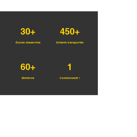
30+
450+
Écoles desservies
Enfants transportés
60+
1
Membres
Communauté !